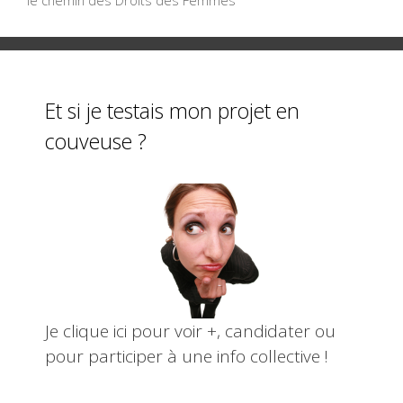
le chemin des Droits des Femmes
o
k
Et si je testais mon projet en
couveuse ?
Je clique ici pour voir +, candidater ou
pour participer à une info collective !