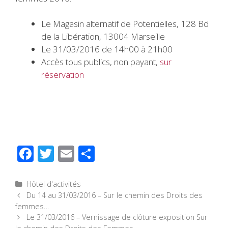
Le Magasin alternatif de Potentielles, 128 Bd
de la Libération, 13004 Marseille
Le 31/03/2016 de 14h00 à 21h00
Accès tous publics, non payant,
sur
réservation
F
T
E
P
ac
wi
m
ar
e
tt
ail
ta
Catégories
Hôtel d'activités
Navigation
Du 14 au 31/03/2016 – Sur le chemin des Droits des
b
er
g
des
femmes…
o
er
articles
Le 31/03/2016 – Vernissage de clôture exposition Sur