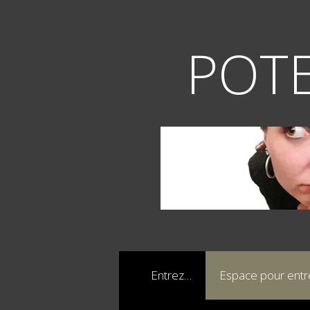
Aller
au
contenu
POTE
Entrez…
Espace pour ent