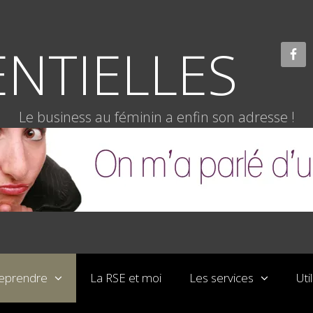
NTIELLES
Le business au féminin a enfin son adresse !
reprendre
La RSE et moi
Les services
Uti