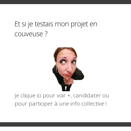
e
tt
ail
ta
b
er
g
o
er
Et si je testais mon projet en
o
couveuse ?
k
Je clique ici pour voir +, candidater ou
pour participer à une info collective !