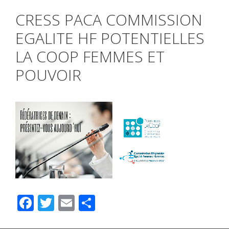
CRESS PACA COMMISSION
EGALITE HF POTENTIELLES
LA COOP FEMMES ET
POUVOIR
F
T
E
P
ac
wi
m
ar