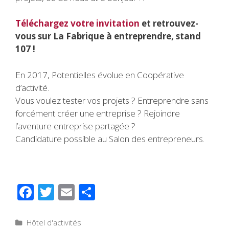
Téléchargez votre invitation
et retrouvez-
vous sur La Fabrique à entreprendre, stand
107 !
En 2017, Potentielles évolue en Coopérative
d’activité.
Vous voulez tester vos projets ? Entreprendre sans
forcément créer une entreprise ? Rejoindre
l’aventure entreprise partagée ?
Candidature possible au Salon des entrepreneurs.
F
T
E
P
ac
wi
m
ar
e
tt
ail
ta
Catégories
Hôtel d'activités