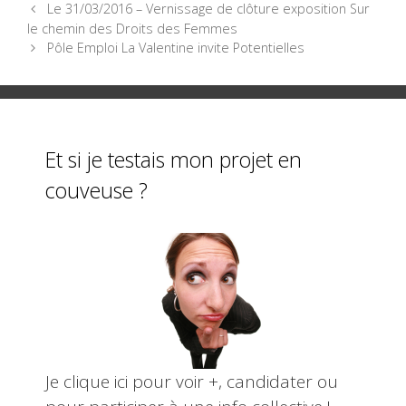
Navigation
Le 31/03/2016 – Vernissage de clôture exposition Sur
b
er
g
des
le chemin des Droits des Femmes
o
er
articles
Pôle Emploi La Valentine invite Potentielles
o
k
Et si je testais mon projet en
couveuse ?
Je clique ici pour voir +, candidater ou