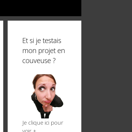
Et si je testais
mon projet en
couveuse ?
Je clique ici pour
voir +,