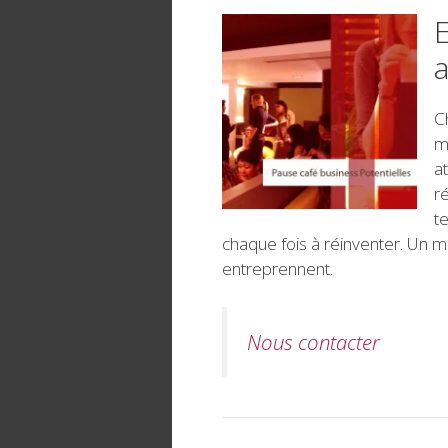
E
C
m
a
r
t
chaque fois à réinventer. Un m
entreprennent.
Nous contacter