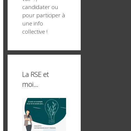
candidater ou
pour participer à
une info
collective !
La RSE et
moi…