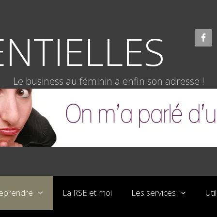
NTIELLES
Le business au féminin a enfin son adresse !
reprendre
La RSE et moi
Les services
Uti