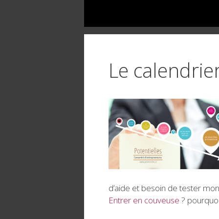
Le calendrie
d’aide et besoin de tester mo
Entrer en couveuse
? pourquoi