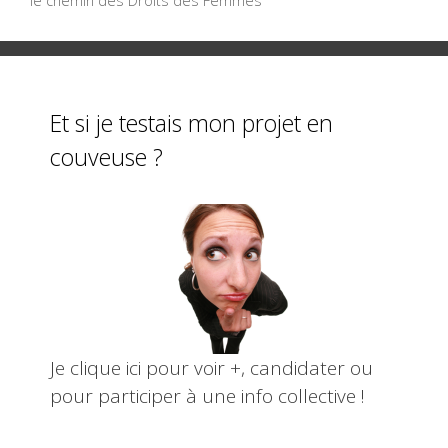
le chemin des Droits des Femmes
o
k
Et si je testais mon projet en
couveuse ?
Je clique ici pour voir +, candidater ou
pour participer à une info collective !