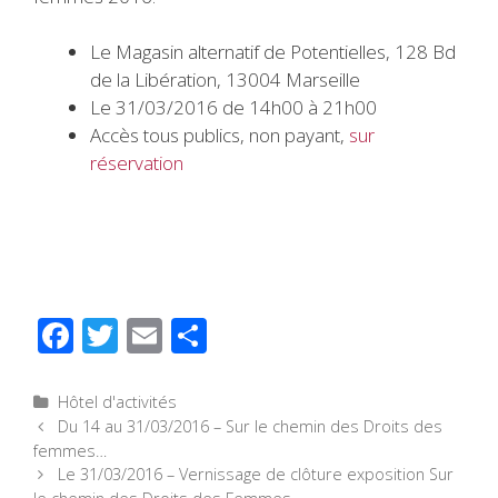
Le Magasin alternatif de Potentielles, 128 Bd
de la Libération, 13004 Marseille
Le 31/03/2016 de 14h00 à 21h00
Accès tous publics, non payant,
sur
réservation
F
T
E
P
ac
wi
m
ar
e
tt
ail
ta
Catégories
Hôtel d'activités
Navigation
Du 14 au 31/03/2016 – Sur le chemin des Droits des
b
er
g
des
femmes…
o
er
articles
Le 31/03/2016 – Vernissage de clôture exposition Sur