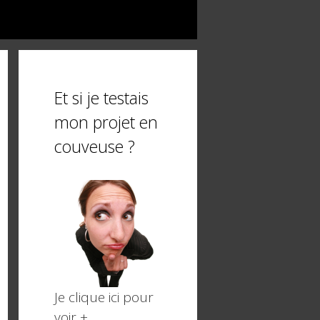
Et si je testais
mon projet en
couveuse ?
Je clique ici pour
voir +,