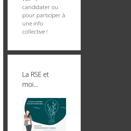
candidater ou
pour participer à
une info
collective !
La RSE et
moi…