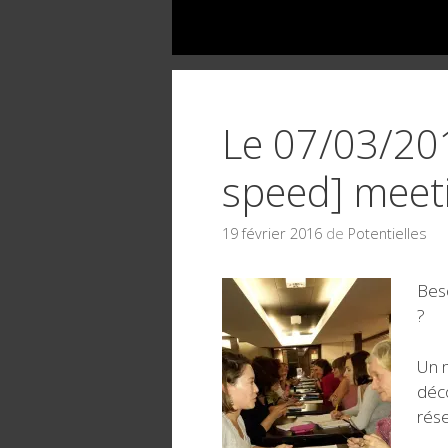
Le 07/03/20
speed] meet
19 février 2016
de
Potentielles
Beso
?
Un 
déco
rés