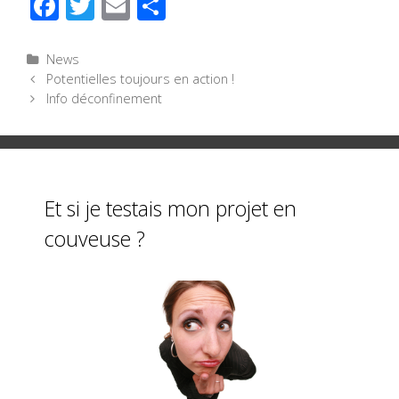
F
T
E
P
ac
wi
m
ar
e
tt
ail
ta
Catégories
News
Navigation
Potentielles toujours en action !
b
er
g
des
Info déconfinement
o
er
articles
o
k
Et si je testais mon projet en
couveuse ?