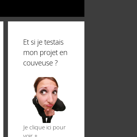
Et si je testais
mon projet en
couveuse ?
Je clique ici pour
voir +,