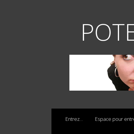
Aller
au
contenu
POTE
Entrez…
Espace pour ent