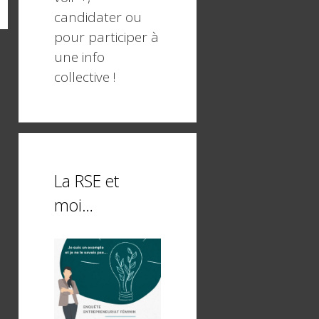
candidater ou
pour participer à
une info
collective !
La RSE et
moi…