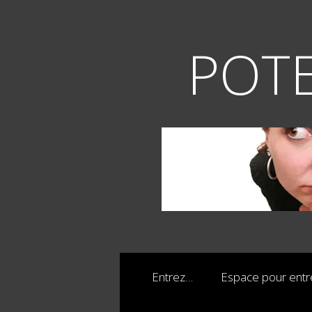
Aller
au
contenu
POTE
Entrez…
Espace pour ent