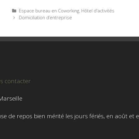
ac
wi
m
ar
e
tt
ail
ta
Catégories
Espace bureau en Coworking
,
Hôtel d'activités
Navigation
Domiciliation d’entreprise
b
er
g
des
o
er
articles
o
k
s contacter
arseille
e de repos bien mérité les jours fériés, en août et e