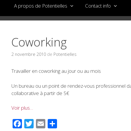
A propos de Potentielles
Contact info
Coworking
2 novembre 2010
de
Potentielles
Travailler en coworking au jour ou au mois
Un bureau ou un point de rendez-vous professionnel 
collaborative à partir de 5€
Voir plus…
F
T
E
P